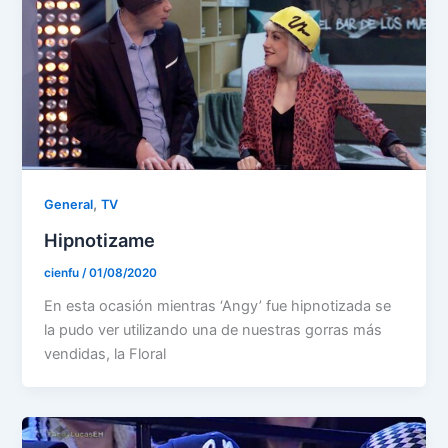
,
General
TV
Hipnotizame
cienfu
/
01/08/2020
En esta ocasión mientras ‘Angy’ fue hipnotizada se
la pudo ver utilizando una de nuestras gorras más
vendidas, la Floral