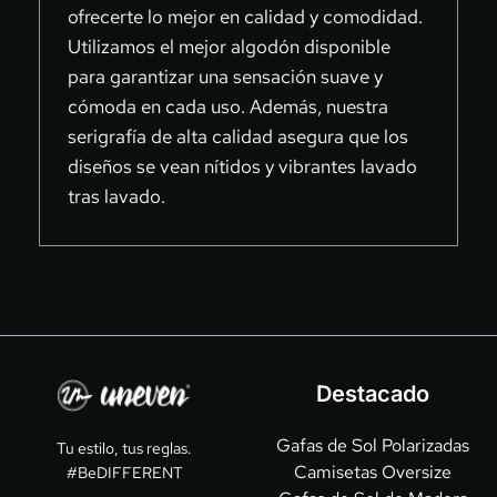
ofrecerte lo mejor en calidad y comodidad. 
cada detalle y encuentra la cartera perfecta 
declaración de estilo, sino también un paso 
Utilizamos el mejor algodón disponible 
para complementar tu estilo en Uneven.
hacia un futuro más verde y consciente.
para garantizar una sensación suave y 
cómoda en cada uso. Además, nuestra 
serigrafía de alta calidad asegura que los 
diseños se vean nítidos y vibrantes lavado 
tras lavado.
Destacado
Gafas de Sol Polarizadas
Tu estilo, tus reglas.
Camisetas Oversize
#BeDIFFERENT