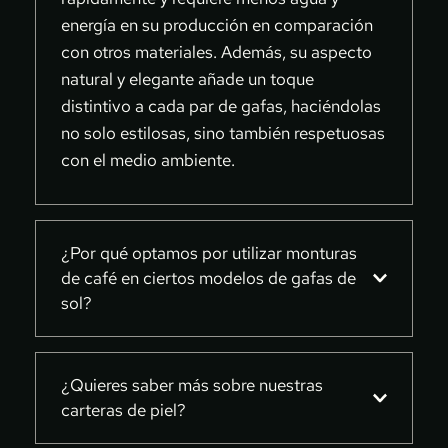
energía en su producción en comparación 
con otros materiales. Además, su aspecto 
natural y elegante añade un toque 
distintivo a cada par de gafas, haciéndolas 
no solo estilosas, sino también respetuosas 
con el medio ambiente.
¿Por qué optamos por utilizar monturas 
de café en ciertos modelos de gafas de 
sol?
En Uneven, nos comprometemos con la 
innovación y la sostenibilidad. Es por eso 
¿Quieres saber más sobre nuestras 
carteras de piel?
que incorporamos monturas de café 
reciclados en nuestras gafas de sol. Este 