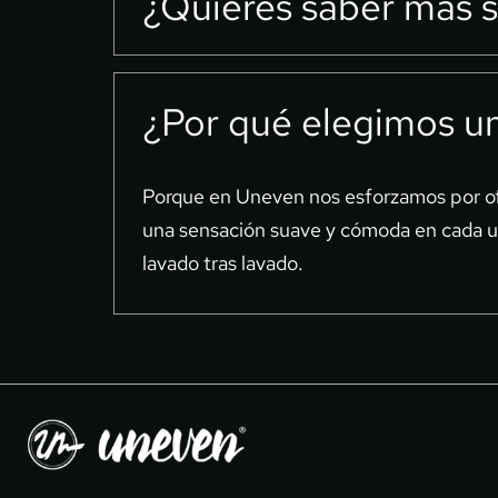
¿Quieres saber más s
promueve la reutilización de recursos nat
futuro más verde y consciente.
Nuestras carteras de piel están diseñada
¿Por qué elegimos u
brindarte durabilidad y elegancia. Descub
en Uneven.
Porque en Uneven nos esforzamos por ofre
una sensación suave y cómoda en cada uso
lavado tras lavado.