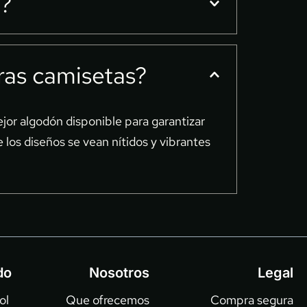
l?
e estilo, sino también un paso hacia un 
pieza es cuidadosamente elaborada para 
ras camisetas?
era perfecta para complementar tu estilo 
or algodón disponible para garantizar 
los diseños se vean nítidos y vibrantes 
do
Nosotros
Legal
l 
Que ofrecemos
Compra segura