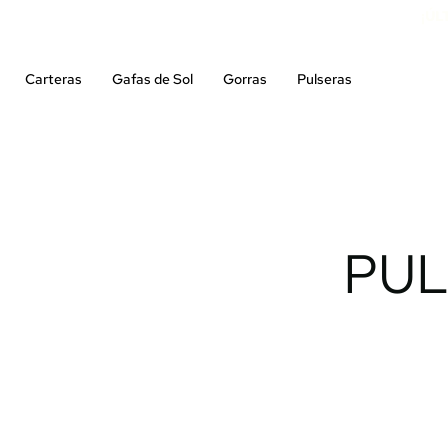
¡ÚL
Carteras
Gafas de Sol
Gorras
Pulseras
PUL