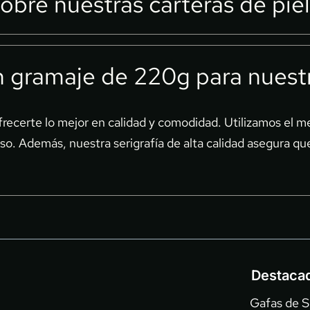
obre nuestras carteras de pie
urales. Así, cada par de gafas no solo es una declaración d
s con los más altos estándares de calidad y estilo. Cada 
n gramaje de 220g para nuest
re la artesanía detrás de cada detalle y encuentra la cart
certe lo mejor en calidad y comodidad. Utilizamos el mej
. Además, nuestra serigrafía de alta calidad asegura que 
Destaca
Gafas de So