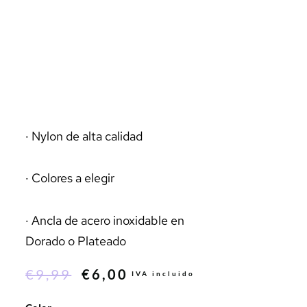
· Nylon de alta calidad
· Colores a elegir
· Ancla de acero inoxidable en
Dorado o Plateado
€
9,99
€
6,00
IVA incluido
El
El
precio
precio