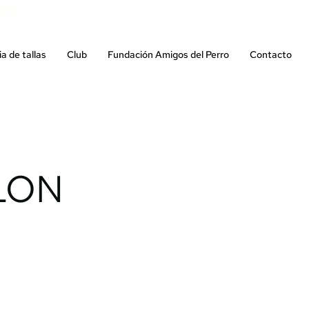
ROS!
a de tallas
Club
Fundación Amigos del Perro
Contacto
LON