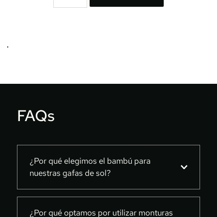
cantidad
era:
es:
€20,00.
€14,99.
FAQs
¿Por qué elegimos el bambú para 
nuestras gafas de sol?
En Uneven, optamos por el bambú para 
nuestras gafas de sol debido a su 
¿Por qué optamos por utilizar monturas 