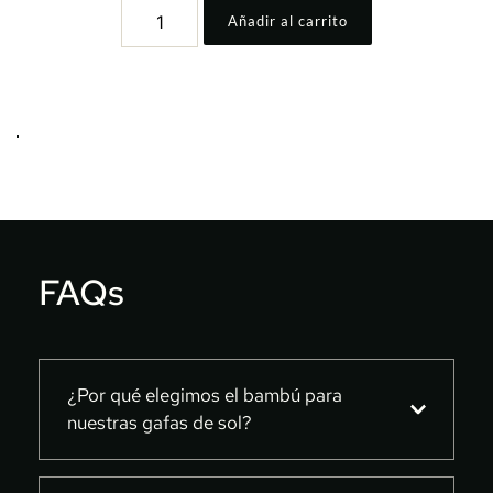
STRAW
Añadir al carrito
SNAPBACK
cantidad
FAQs
¿Por qué elegimos el bambú para 
nuestras gafas de sol?
En Uneven, optamos por el bambú para 