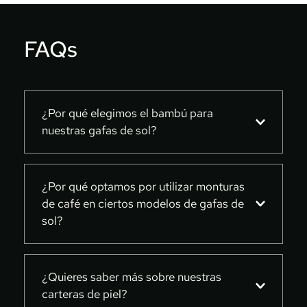
FAQs
¿Por qué elegimos el bambú para 
nuestras gafas de sol?
En Uneven, optamos por el bambú para 
nuestras gafas de sol debido a su 
¿Por qué optamos por utilizar monturas 
de café en ciertos modelos de gafas de 
combinación excepcional de durabilidad, 
sol?
ligereza y sostenibilidad. El bambú es un 
recurso renovable que se cultiva 
En Uneven, nos comprometemos con la 
rápidamente y requiere menos agua y 
innovación y la sostenibilidad. Es por eso 
¿Quieres saber más sobre nuestras 
energía en su producción en comparación 
carteras de piel?
que incorporamos monturas de café 
con otros materiales. Además, su aspecto 